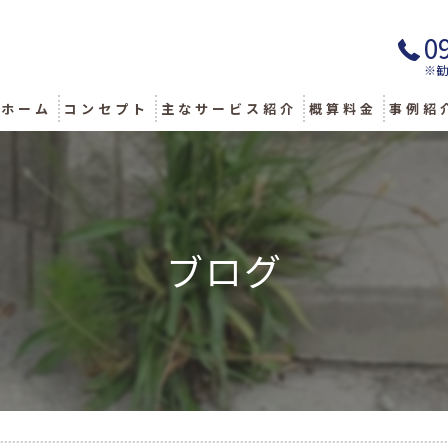
0
※
ホーム
コンセプト
主なサービス紹介
概算料金
事例紹
不用品回収
出張タイヤ交換
ブログ
除雪
解体
草刈り